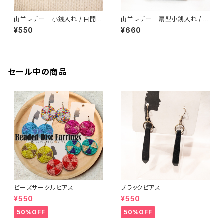
山羊レザー 小銭入れ / 目開き
山羊レザー 扇型小銭入れ / 2
フクロウ
輪の花
¥550
¥660
セール中の商品
ビーズサークルピアス
ブラックピアス
¥550
¥550
50%OFF
50%OFF