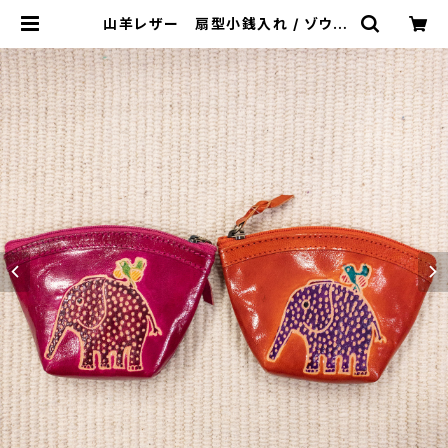
山羊レザー 扇型小銭入れ / ゾウ |
NiDhi