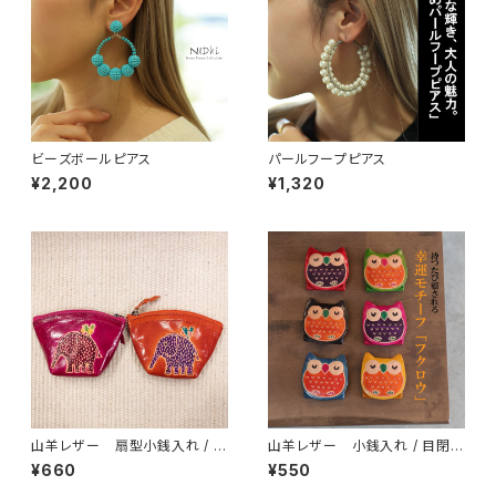
ビーズボールピアス
パールフープピアス
¥2,200
¥1,320
山羊レザー 扇型小銭入れ / ゾ
山羊レザー 小銭入れ / 目閉じ
ウ
フクロウ
¥660
¥550