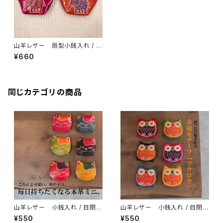
山羊レザー 扇型小銭入れ / ゾ
ウ
¥660
同じカテゴリの商品
山羊レザー 小銭入れ / 目閉じ
山羊レザー 小銭入れ / 目閉じ
ネコ
フクロウ
¥550
¥550