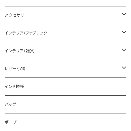
レディス衣料
アクセサリー
メンズ衣料
ピアス
インテリア/ファブリック
ブラウス
ブレスレット
ランチョンマット
インテリア/雑貨
ワンピース
ネックレス
ラグマット
置物
レザー小物
パンツ
カチューシャ
マルチカバー
食器
財布
インド神様
インド伝統衣装
クッション
カレンダー
アニマルコインケース
バッグ
レザージャケット
スツール
コインケース
ポーチ