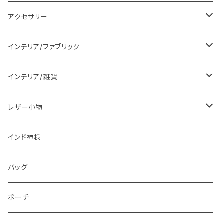
レディス衣料
アクセサリー
メンズ衣料
ピアス
インテリア/ファブリック
ブラウス
ブレスレット
ランチョンマット
インテリア/雑貨
ワンピース
ネックレス
ラグマット
置物
レザー小物
パンツ
カチューシャ
マルチカバー
食器
財布
インド神様
インド伝統衣装
クッション
カレンダー
アニマルコインケース
バッグ
レザージャケット
スツール
コインケース
ポーチ