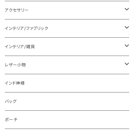
レディス衣料
アクセサリー
メンズ衣料
ピアス
インテリア/ファブリック
ブラウス
ブレスレット
ランチョンマット
インテリア/雑貨
ワンピース
ネックレス
ラグマット
置物
レザー小物
パンツ
カチューシャ
マルチカバー
食器
財布
インド神様
インド伝統衣装
クッション
カレンダー
アニマルコインケース
バッグ
レザージャケット
スツール
コインケース
ポーチ