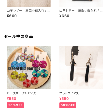
山羊レザー 扇型小銭入れ / ゾ
山羊レザー 扇型小銭入れ / 2
ウ
輪の花
¥660
¥660
セール中の商品
ビーズサークルピアス
ブラックピアス
¥550
¥550
50%OFF
50%OFF