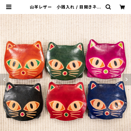
山羊レザー 小銭入れ / 目開きネコ
| NiDhi