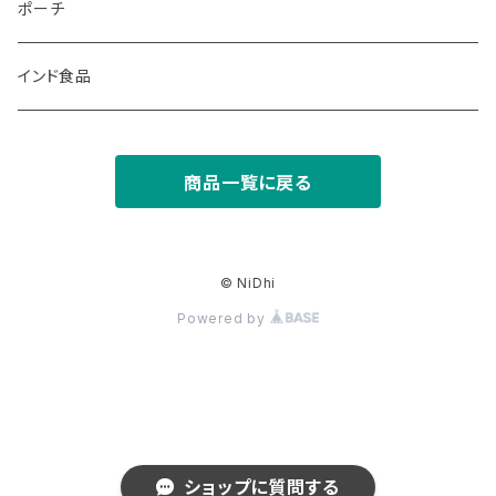
レザージャケット
スツール
コインケース
ポーチ
オリジナルTシャツ
カードケース
インド食品
パスケース
商品一覧に戻る
キーケース
ペンケース
© NiDhi
Powered by
ショップに質問する