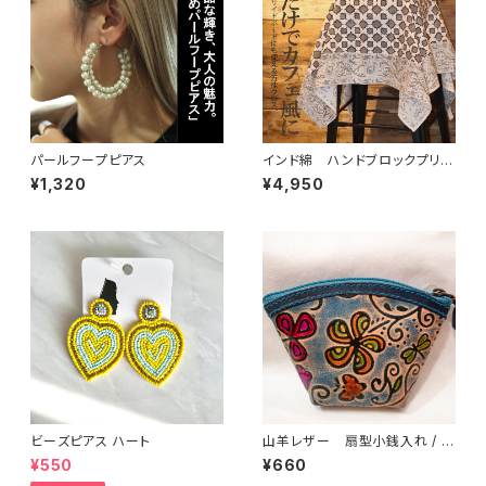
パールフープピアス
インド綿 ハンドブロックプリン
トカバー
¥1,320
¥4,950
ビーズピアス ハート
山羊レザー 扇型小銭入れ / お
花畑
¥550
¥660