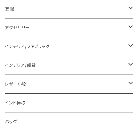
衣服
レディス衣料
アクセサリー
メンズ衣料
ピアス
インテリア/ファブリック
ブラウス
ブレスレット
ランチョンマット
インテリア/雑貨
ワンピース
ネックレス
ラグマット
置物
レザー小物
パンツ
カチューシャ
マルチカバー
食器
財布
インド神様
インド伝統衣装
クッション
カレンダー
アニマルコインケース
バッグ