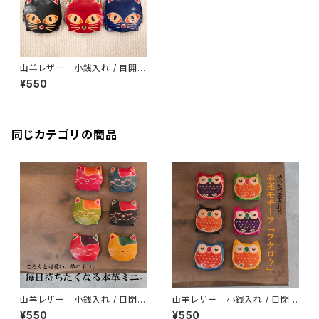
山羊レザー 小銭入れ / 目開き
ネコ
¥550
同じカテゴリの商品
山羊レザー 小銭入れ / 目閉じ
山羊レザー 小銭入れ / 目閉じ
ネコ
フクロウ
¥550
¥550